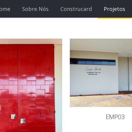
ome
Sobre Nós
Construcard
Projetos
EMP03